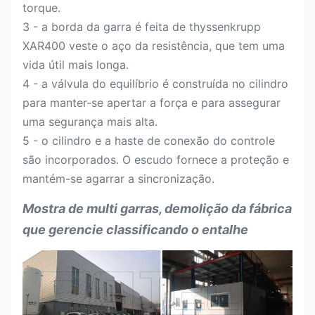
torque.
Apropriado
3 - a borda da garra é feita de thyssenkrupp
para as
Tonelada
12-16
17-23
XAR400 veste o aço da resistência, que tem uma
máquinas
escavadoras
vida útil mais longa.
4 - a válvula do equilíbrio é construída no cilindro
para manter-se apertar a força e para assegurar
uma segurança mais alta.
5 - o cilindro e a haste de conexão do controle
são incorporados. O escudo fornece a proteção e
mantém-se agarrar a sincronização.
Mostra de multi garras, demolição da fábrica
que gerencie classificando o entalhe