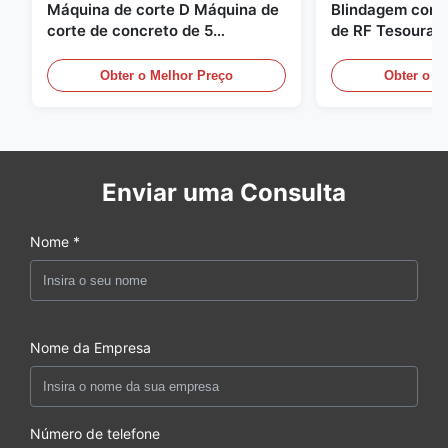
Máquina de corte D Máquina de
Blindagem contr
corte de concreto de 5
de RF Tesoura d
toneladas D Resposta rápida
Escavadeira De
02A
Hidráulica de S
Obter o Melhor Preço
Obter o M
Enviar uma Consulta
Nome *
Nome da Empresa
Número de telefone