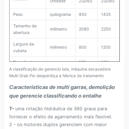
Unidade
ZQ06S
ZQ08S
Peso
quilograma
850
1435
Tamanho de
milímetro
2080
2250
abertura
Largura da
milímetro
800
1200
cubeta
Pressão de
150-
160-
kg/m2
funcionamento
170
180
A classificação de gerencio luta, máquina escavadora
Multi Grab For desperdiça a fábrica de tratamento
Ajustando a
kg/m2
190
200
Características de multi garras, demolição
pressão
que gerencie classificando o entalhe
Fluxo de
100-
LPM
90-110
funcionamento
140
1-
uma rotação hidráulica de 360 graus para
fornecer o efeito de agarramento mais flexível.
Capacidade de
Tonelada
8.0x2
9.7*2
cilindro do óleo
2 - os motores duplos gerenciem com maior